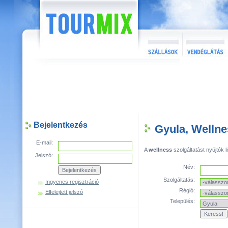
Bejelentkezés
Gyula, Wellne
E-mail:
A
wellness
szolgáltatást nyújtók li
Jelszó:
Név:
Szolgáltatás:
Ingyenes regisztráció
Régió:
Elfelejtett jelszó
Település: