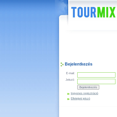
Hírek
Bejelentkezés
E-mail:
Jelszó:
Ingyenes regisztráció
Elfelejtett jelszó