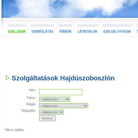
Szolgáltatások Hajdúszoboszlón
Név:
Típus:
Régió:
Település:
Nincs találat.