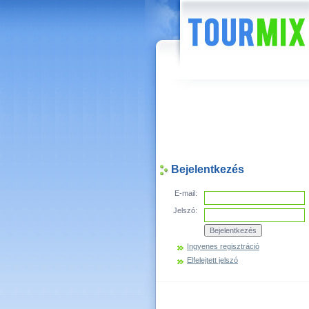
Hírek
Bejelentkezés
E-mail:
Jelszó:
Ingyenes regisztráció
Elfelejtett jelszó