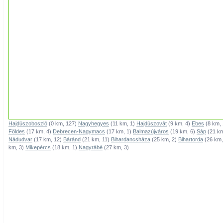
Hajdúszoboszló
(0 km, 127)
Nagyhegyes
(11 km, 1)
Hajdúszovát
(9 km, 4)
Ebes
(8 km,
Földes
(17 km, 4)
Debrecen-Nagymacs
(17 km, 1)
Balmazújváros
(19 km, 6)
Sáp
(21 km
Nádudvar
(17 km, 12)
Báránd
(21 km, 11)
Bihardancsháza
(25 km, 2)
Bihartorda
(26 km,
km, 3)
Mikepércs
(18 km, 1)
Nagyrábé
(27 km, 3)