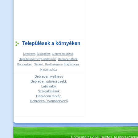
Települések a környéken
Debrecen
,
Mikepércs
,
Debrecen-Józsa
,
Hajdúböszörmény-Bodaszőlő
,
Debrecen-Bánk
,
Bocskaikert
,
Sáránd
,
Hajdúsámson
,
Hajdúbagos
,
Hajdúhadház
Debrecen wellness
Debrecen üdülési csekk
Látnivalók
Szolgáltatások
Debrecen térkép
Debrecen útvonaltervező
Copyright (c) 2026 TourMix. All rights re