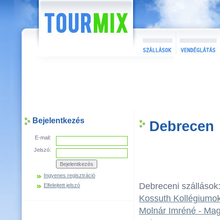
Bejelentkezés
Debrecen
E-mail:
Jelszó:
Ingyenes regisztráció
Debreceni szállások
Elfelejtett jelszó
Kossuth Kollégiumo
Molnár Imréné - Mag