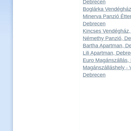
Debrecen
Boglárka Vendégház
Minerva Panzió Étte
Debrecen
Kincses Vendégház,
Némethy Panzió, De
Bartha Apartman, D
Lili Apartman, Debr
Euro Magánszállás,
Magánszálláshely - 
Debrecen