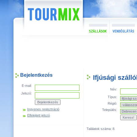
Bejelentkezés
Ifjúsági szál
E-mail:
Név:
Jelszó:
Típus:
Régió:
Ingyenes regisztráció
Település:
Elfelejtett jelszó
Találatok száma: 8.