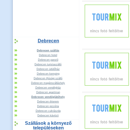
Debrecen
Debrecen szállás
Debrecen hotel
Debrecen panzió
Debrecen turistaszálló
Debrecen üdülőház
Debrecen kemping
Debrecen ifjúsági szálló
Debrecen magánszálláshely
Debrecen vendégház
Debrecen apartman
Debrecen vendéglátóhely
Debrecen étterem
Debrecen pizzéria
Debrecen cukrászda
Debrecen kávézó
Szállások a környező
településeken