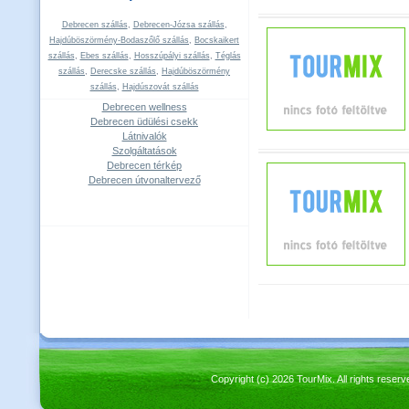
Debrecen szállás
,
Debrecen-Józsa szállás
,
Hajdúböszörmény-Bodaszőlő szállás
,
Bocskaikert
szállás
,
Ebes szállás
,
Hosszúpályi szállás
,
Téglás
szállás
,
Derecske szállás
,
Hajdúböszörmény
szállás
,
Hajdúszovát szállás
Debrecen wellness
Debrecen üdülési csekk
Látnivalók
Szolgáltatások
Debrecen térkép
Debrecen útvonaltervező
Copyright (c) 2026 TourMix. All rights re