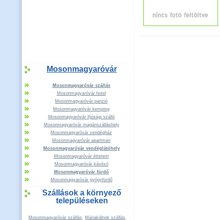
Mosonmagyaróvár
Mosonmagyaróvár szállás
Mosonmagyaróvár hotel
Mosonmagyaróvár panzió
Mosonmagyaróvár kemping
Mosonmagyaróvár ifjúsági szálló
Mosonmagyaróvár magánszálláshely
Mosonmagyaróvár vendégház
Mosonmagyaróvár apartman
Mosonmagyaróvár vendéglátóhely
Mosonmagyaróvár étterem
Mosonmagyaróvár kávézó
Mosonmagyaróvár fürdő
Mosonmagyaróvár gyógyfürdő
Szállások a környező
településeken
Mosonmagyaróvár szállás
,
Máriakálnok szállás
,