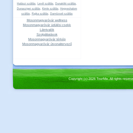
Halászi szállás
,
Levél szállás
,
Dunakiliti szállás
,
Dunasziget szállás
,
Kimle szállás
,
Hegyeshalom
szállás
,
Rajka szállás
,
Darnózseli szállás
Mosonmagyaróvár wellness
Mosonmagyaróvár üdülési csekk
Látnivalók
Szolgáltatások
Mosonmagyaróvár térkép
Mosonmagyaróvár útvonaltervező
Copyright (c) 2026 TourMix. All rights re