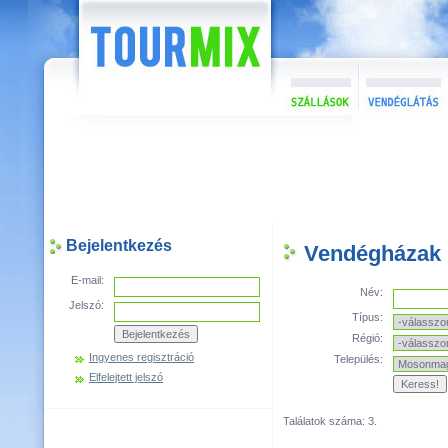
Bejelentkezés
Vendégházak
E-mail:
Név:
Jelszó:
Típus:
Régió:
Ingyenes regisztráció
Település:
Elfelejtett jelszó
Találatok száma: 3.