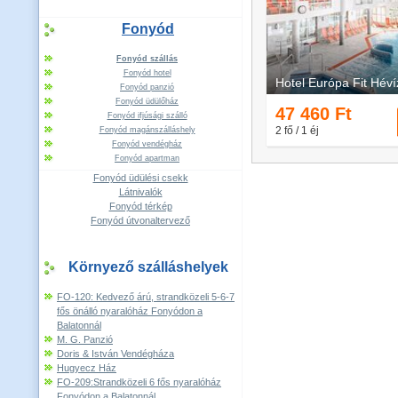
Fonyód
Fonyód szállás
Fonyód hotel
Fonyód panzió
Fonyód üdülőház
Fonyód ifjúsági szálló
Fonyód magánszálláshely
Fonyód vendégház
Fonyód apartman
Fonyód üdülési csekk
Látnivalók
Fonyód térkép
Fonyód útvonaltervező
Környező szálláshelyek
FO-120: Kedvező árú, strandközeli 5-6-7
fős önálló nyaralóház Fonyódon a
Balatonnál
M. G. Panzió
Doris & István Vendégháza
Hugyecz Ház
FO-209:Strandközeli 6 fős nyaralóház
Fonyódon a Balatonnál