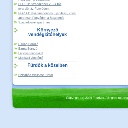
FO-181: Strandközeli 2-3-4 fős
nyaralóház Fonyódon
FO-141: Úszómedencés, újépítésű, 7 fős
apartman Fonyódon a Balatonnál
Szabadosné apartman
Környező
vendéglátóhelyek
Csillag Borozó
Barna Borozó
Laposa Pincészet
Muskátli Vendéglő
Fürdők a közelben
Szindbád Wellness Hotel
Copyright (c) 2026 TourMix. All rights re