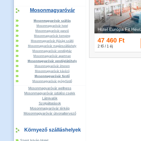
Mosonmagyaróvár
Mosonmagyaróvár szállás
Mosonmagyaróvár hotel
Mosonmagyaróvár panzió
Mosonmagyaróvár kemping
Mosonmagyaróvár ifjúsági szálló
Mosonmagyaróvár magánszálláshely
Mosonmagyaróvár vendégház
Mosonmagyaróvár apartman
Mosonmagyaróvár vendéglátóhely
Mosonmagyaróvár étterem
Mosonmagyaróvár kávézó
Mosonmagyaróvár fürdő
Mosonmagyaróvár gyógyfürdő
Mosonmagyaróvár wellness
Mosonmagyaróvár üdülési csekk
Látnivalók
Szolgáltatások
Mosonmagyaróvár térkép
Mosonmagyaróvár útvonaltervező
Környező szálláshelyek
Szent István Hotel