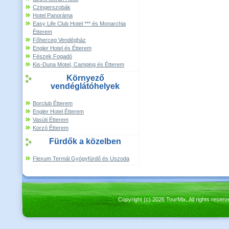
Czingerszobák
Hotel Panoráma
Easy Life Club Hotel *** és Monarchia
Étterem
Főherceg Vendégház
Engler Hotel és Étterem
Fészek Fogadó
Kis-Duna Motel, Camping és Étterem
Környező
vendéglátóhelyek
Borclub Étterem
Engler Hotel Étterem
Vasúti Étterem
Korzó Étterem
Fürdők a közelben
Flexum Termál Gyógyfürdő és Uszoda
Copyright (c) 2026 TourMix. All rights re