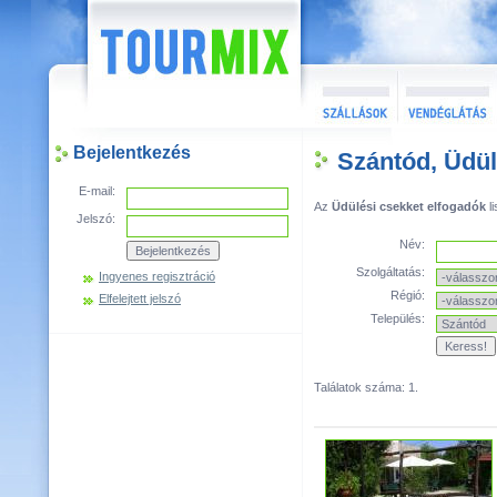
Bejelentkezés
Szántód, Üdül
E-mail:
Az
Üdülési csekket elfogadók
li
Jelszó:
Név:
Szolgáltatás:
Ingyenes regisztráció
Régió:
Elfelejtett jelszó
Település:
Találatok száma: 1.