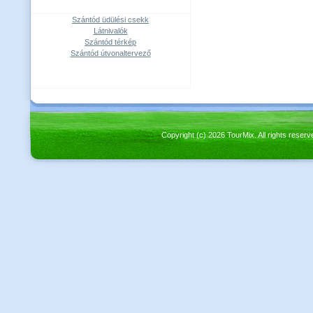
Szántód üdülési csekk
Látnivalók
Szántód térkép
Szántód útvonaltervező
Copyright (c) 2026 TourMix. All rights re