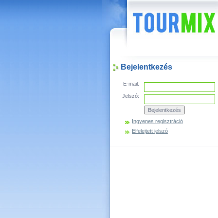
Hírek
Bejelentkezés
E-mail:
Jelszó:
Ingyenes regisztráció
Elfelejtett jelszó