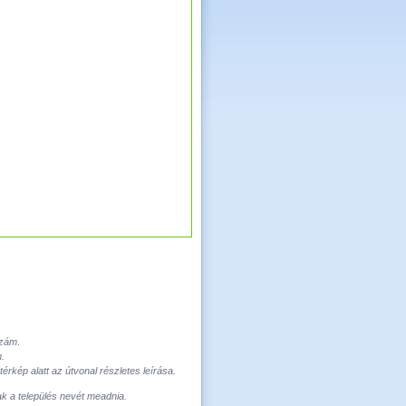
szám
.
m
.
rkép alatt az útvonal részletes leírása.
ak a település nevét meadnia.