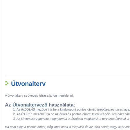
Útvonalterv
A útvonalterv szöveges leírása itt fog megjelenni.
Az
Útvonaltervező
használata:
Az
INDULÁS
mezőbe írja be a kindulópont pontos címét:
településnév utca ház
Az
ÚTICÉL
mezőbe írja be az érkezés pontos címet:
településnév utca házszá
Az
Útvonalterv
gombot megnyomva a térképen megjelenik a tervezett útvonal, a té
Ha nem tudja a pontos címet, elég lehet csak a település és az utca nevét, vagy akár cs