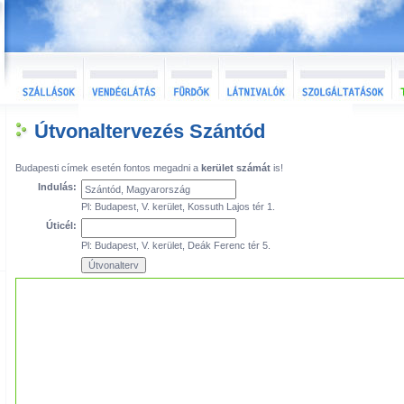
Útvonaltervezés Szántód
Budapesti címek esetén fontos megadni a
kerület számát
is!
Indulás:
Pl: Budapest, V. kerület, Kossuth Lajos tér 1.
Úticél:
Pl: Budapest, V. kerület, Deák Ferenc tér 5.