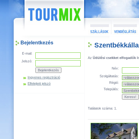
Bejelentkezés
Szentbékkálla
E-mail:
Az
Üdülési csekket elfogadók
li
Jelszó:
Név:
Szolgáltatás:
Ingyenes regisztráció
Régió:
Elfelejtett jelszó
Település:
Találatok száma: 1.