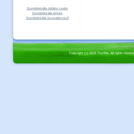
Szentbékkálla üdülési csekk
Szentbékkálla térkép
Szentbékkálla útvonaltervező
Copyright (c) 2026 TourMix. All rights re