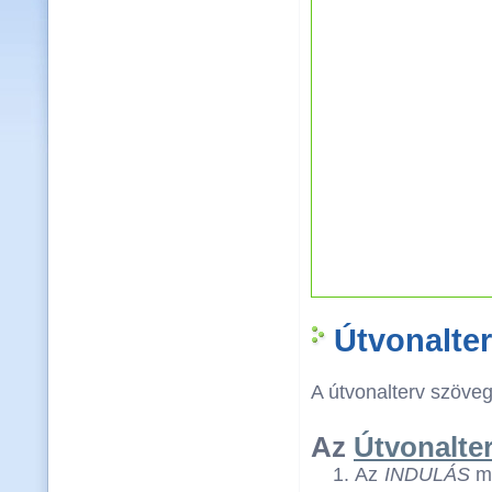
Útvonalte
A útvonalterv szövege
Az
Útvonalte
Az
INDULÁS
me