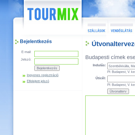
Bejelentkezés
Útvonaltervez
E-mail:
Budapesti címek es
Jelszó:
Indulás:
Pl: Budapest, V. ke
Ingyenes regisztráció
Úticél:
Elfelejtett jelszó
Pl: Budapest, V. ke