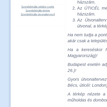
házszám
.
Szentbékkálla üdülési csekk
Az
ÚTICÉL
mez
Szentbékkálla térkép
házszám
.
Szentbékkálla útvonaltervező
Az
Útvonalterv
útvonal, a térké
Ha nem tudja a ponto
akár csak a települé
Ha a kereséskor h
Magyarország)!
Budapest esetén adja
26.)!
Gyors útvonalterve
Bécs, úticél: London
A térkép nézete a 
műholdas és domborza