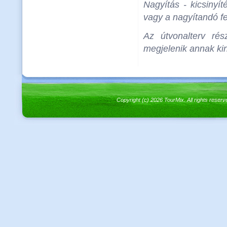
Nagyítás - kicsinyít
vagy a nagyítandó fel
Az útvonalterv rés
megjelenik annak kin
Copyright (c) 2026 TourMix. All rights re