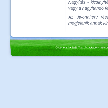
Nagyítás - kicsinyít
vagy a nagyítandó fel
Az útvonalterv rés
megjelenik annak kin
Copyright (c) 2026 TourMix. All rights re