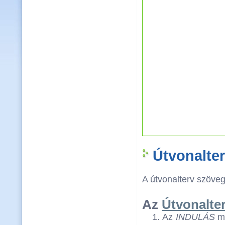
Útvonalte
A útvonalterv szövege
Az
Útvonalte
Az
INDULÁS
me