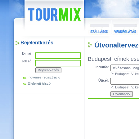
Bejelentkezés
Útvonalterve
E-mail:
Budapesti címek es
Jelszó:
Indulás:
Pl: Budapest, V. ke
Ingyenes regisztráció
Úticél:
Elfelejtett jelszó
Pl: Budapest, V. ke