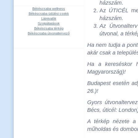
házszám
.
Békéscsaba wellness
Az
ÚTICÉL
mez
Békéscsaba üdülési csekk
házszám
.
Látnivalók
Szolgáltatások
Az
Útvonalterv
Békéscsaba térkép
útvonal, a térké
Békéscsaba útvonaltervező
Ha nem tudja a ponto
akár csak a települé
Ha a kereséskor h
Magyarország)!
Budapest esetén adja
26.)!
Gyors útvonalterve
Bécs, úticél: London
A térkép nézete a 
műholdas és domborza