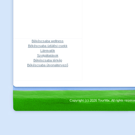
Békéscsaba wellness
Békéscsaba üdülési csekk
Látnivalók
Szolgáltatások
Békéscsaba térkép
Békéscsaba útvonaltervező
Copyright (c) 2026 TourMix. All rights re