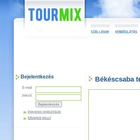
Bejelentkezés
Békéscsaba t
E-mail:
Jelszó:
Ingyenes regisztráció
Elfelejtett jelszó