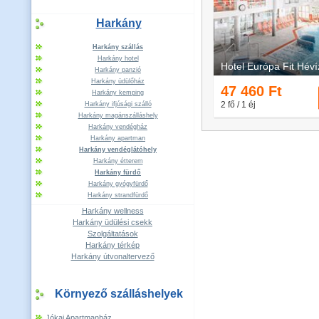
Harkány
Harkány szállás
Harkány hotel
Harkány panzió
Harkány üdülőház
Harkány kemping
Harkány ifjúsági szálló
Harkány magánszálláshely
Harkány vendégház
Harkány apartman
Harkány vendéglátóhely
Harkány étterem
Harkány fürdő
Harkány gyógyfürdő
Harkány strandfürdő
Harkány wellness
Harkány üdülési csekk
Szolgáltatások
Harkány térkép
Harkány útvonaltervező
Környező szálláshelyek
Jókai Apartmanház