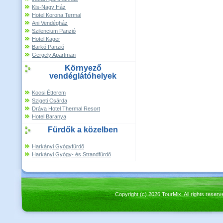
Kis-Nagy Ház
Hotel Korona Termal
Ani Vendégház
Szilencium Panzió
Hotel Kager
Barkó Panzió
Gergely Apartman
Környező
vendéglátóhelyek
Kocsi Étterem
Szigeti Csárda
Dráva Hotel Thermal Resort
Hotel Baranya
Fürdők a közelben
Harkányi Gyógyfürdő
Harkányi Gyógy- és Strandfürdő
Copyright (c) 2026 TourMix. All rights re