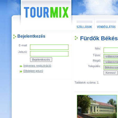
Bejelentkezés
Fürdők Békés
E-mail:
Név:
Jelszó:
Típus:
Régió:
Ingyenes regisztráció
Település:
Elfelejtett jelszó
Találatok száma: 1.