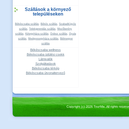
Szállások a környező
településeken
Békéscsaba szállás
,
Békés szállás
,
Szabadkígyós
szállás
,
Telekgerendás szállás
,
Mezőberény
szállás
,
Kétegyháza szállás
,
Doboz szállás
,
Gyula
szállás
,
Medgyesegyháza szállás
,
Bélmegyer
szállás
Békéscsaba wellness
Békéscsaba üdülési csekk
Látnivalók
Szolgáltatások
Békéscsaba térkép
Békéscsaba útvonaltervező
Copyright (c) 2026 TourMix. All rights re