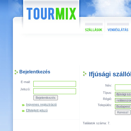
Bejelentkezés
Ifjúsági száll
E-mail:
Név:
Jelszó:
Típus:
Régió:
Ingyenes regisztráció
Település:
Elfelejtett jelszó
Találatok száma: 7.