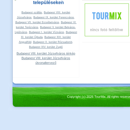
településeken
Budapest szállás
,
Budapest VIII. kerület
Józsefváros
,
Budapest IX. kerület Ferencváros
,
Budapest VII. kerület Erzsébetváros
,
Budapest VI.
kerület Terézváros
,
Budapest V. kerület Belváros-
Lipótváros
,
Budapest I. kerület Víziváros
,
Budapest
XI. kerület Újbuda
,
Budapest XIII. kerület
Angyalföld
,
Budapest II. kerület Rózsadomb
,
Budapest XIV. kerület Zugló
Budapest VIII. kerület Józsefváros térkép
Budapest VIII. kerület Józsefváros
útvonaltervező
Copyright (c) 2026 TourMix. All rights re