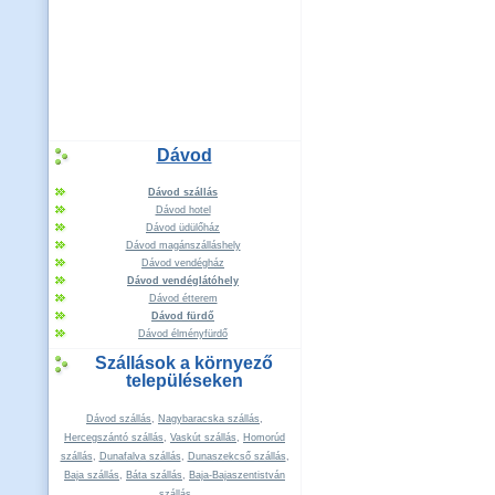
Dávod
Dávod szállás
Dávod hotel
Dávod üdülőház
Dávod magánszálláshely
Dávod vendégház
Dávod vendéglátóhely
Dávod étterem
Dávod fürdő
Dávod élményfürdő
Szállások a környező
településeken
Dávod szállás
,
Nagybaracska szállás
,
Hercegszántó szállás
,
Vaskút szállás
,
Homorúd
szállás
,
Dunafalva szállás
,
Dunaszekcső szállás
,
Baja szállás
,
Báta szállás
,
Baja-Bajaszentistván
szállás