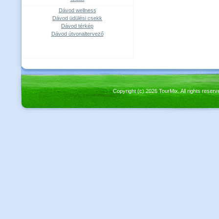
Dávod wellness
Dávod üdülési csekk
Dávod térkép
Dávod útvonaltervező
Copyright (c) 2026 TourMix. All rights re