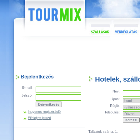
Bejelentkezés
Hotelek, szál
E-mail:
Név:
Jelszó:
Típus:
Régió:
Ingyenes regisztráció
Település:
Elfelejtett jelszó
Találatok száma: 1.