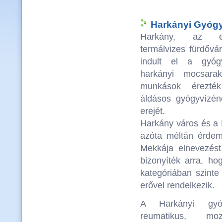
Harkányi Gyógy
Harkány, az e
termálvizes fürdővá
indult el a gyóg
harkányi mocsara
munkások érezté
áldásos gyógyvízén
erejét.
Harkány város és a
azóta méltán érde
Mekkája elnevezést
bizonyíték arra, h
kategóriában szinte
erővel rendelkezik.
A Harkányi gyóg
reumatikus, mozg