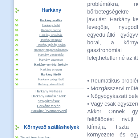
problémákra, n
Harkány
bőrbetegségekre 
javulást. Harkány ke
Harkány szállás
Harkány hotel
levegője, nyugo
Harkány panzió
egyedülálló gyógyv
Harkány üdülőház
Harkány kemping
borai, a körny
Harkány ifjúsági szálló
gasztronómiai 
Harkány magánszálláshely
Harkány vendégház
felejthetetlenné az it
Harkány apartman
Harkány vendéglátóhely
Harkány étterem
Harkány fürdő
• Reumatikus probl
Harkány gyógyfürdő
Harkány strandfürdő
• Mozgásszervi műté
Harkány wellness
• Nőgyógyászati bet
Harkány üdülési csekk
Szolgáltatások
• Vagy csak egyszerű
Harkány térkép
Akkor Önnek gyóg
Harkány útvonaltervező
feltöltődést nyú
klímája, tiszta 
Környező szálláshelyek
környezete és egy
Dianett Apartmanház