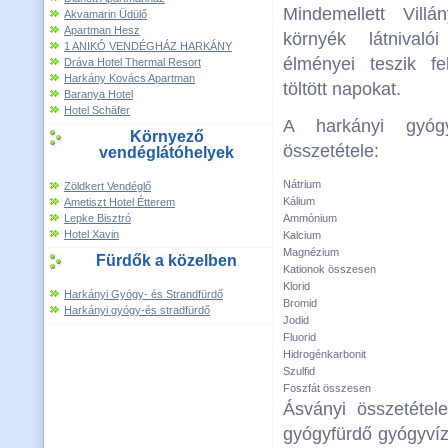
Mindemellett Villá
Akvamarin Üdülő
Apartman Hesz
környék látnivaló
1 ANIKÓ VENDÉGHÁZ HARKÁNY
élményei teszik fel
Dráva Hotel Thermal Resort
Harkány Kovács Apartman
töltött napokat.
Baranya Hotel
Hotel Schäfer
A harkányi gyóg
Környező
összetétele:
vendéglátóhelyek
Nátrium
Zöldkert Vendéglő
Kálium
Ametiszt Hotel Étterem
Lepke Bisztró
Ammónium
Hotel Xavin
Kalcium
Magnézium
Fürdők a közelben
Kationok összesen
Klorid
Harkányi Gyógy- és Strandfürdő
Bromid
Harkányi gyógy-és stradfürdő
Jodid
Fluorid
Hidrogénkarbonit
Szulfid
Foszfát összesen
Ásványi összetétel
gyógyfürdő gyógyví