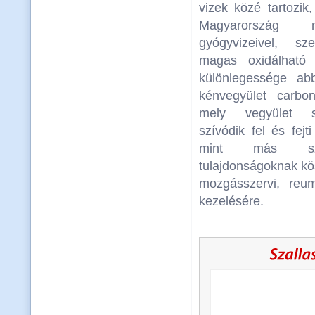
vizek közé tartozik
Magyarország 
gyógyvizeivel, sz
magas oxidálható 
különlegessége ab
kénvegyület carboni
mely vegyület s
szívódik fel és fejt
mint más szu
tulajdonságoknak k
mozgásszervi, reum
kezelésére.