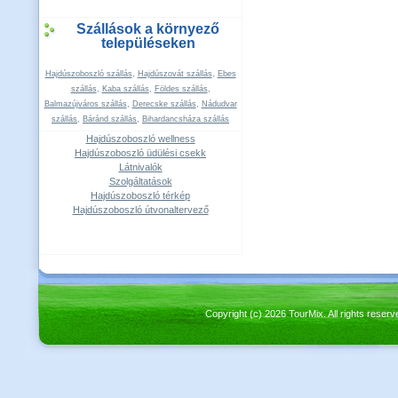
Szállások a környező
településeken
Hajdúszoboszló szállás
,
Hajdúszovát szállás
,
Ebes
szállás
,
Kaba szállás
,
Földes szállás
,
Balmazújváros szállás
,
Derecske szállás
,
Nádudvar
szállás
,
Báránd szállás
,
Bihardancsháza szállás
Hajdúszoboszló wellness
Hajdúszoboszló üdülési csekk
Látnivalók
Szolgáltatások
Hajdúszoboszló térkép
Hajdúszoboszló útvonaltervező
Copyright (c) 2026 TourMix. All rights re