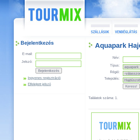
Bejelentkezés
Aquapark Haj
E-mail:
Név:
Jelszó:
Típus:
Régió:
Ingyenes regisztráció
Település:
Elfelejtett jelszó
Találatok száma: 1.