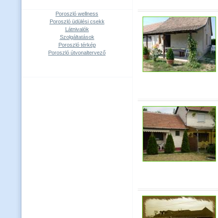
Poroszló wellness
Poroszló üdülési csekk
Látnivalók
Szolgáltatások
Poroszló térkép
Poroszló útvonaltervező