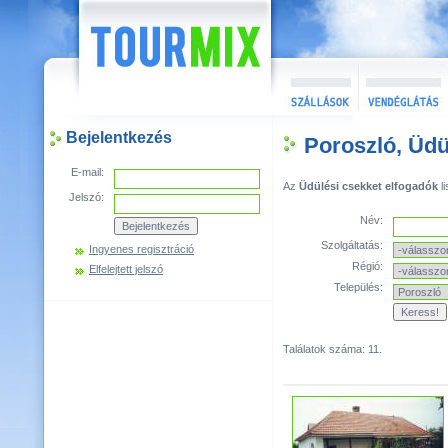
Bejelentkezés
Poroszló, Üdü
E-mail:
Az
Üdülési csekket elfogadók
li
Jelszó:
Név:
Szolgáltatás:
Ingyenes regisztráció
Régió:
Elfelejtett jelszó
Település:
Találatok száma: 11.