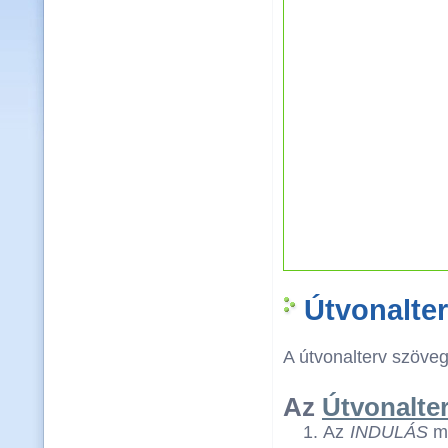
Útvonalte
A útvonalterv szövege
Az
Útvonalte
Az
INDULÁS
me