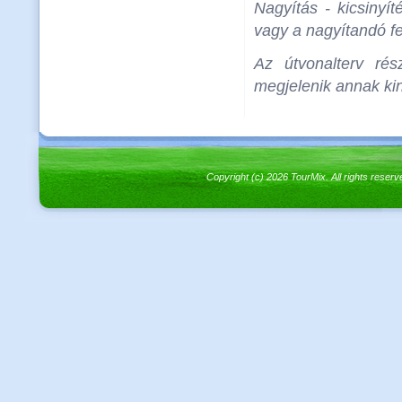
Nagyítás - kicsinyít
vagy a nagyítandó fel
Az útvonalterv rés
megjelenik annak kin
Copyright (c) 2026 TourMix. All rights re