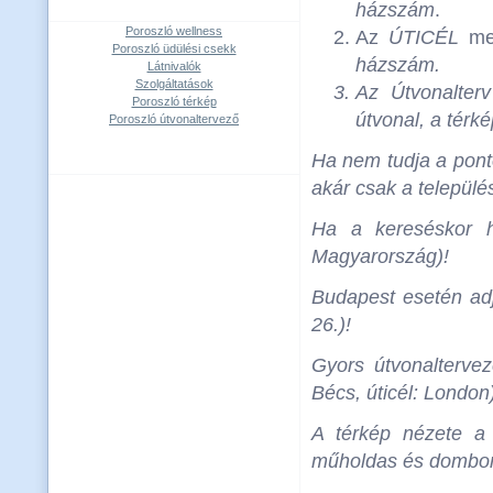
házszám
.
Poroszló wellness
Az
ÚTICÉL
mez
Poroszló üdülési csekk
házszám
.
Látnivalók
Szolgáltatások
Az
Útvonalterv
Poroszló térkép
útvonal, a térké
Poroszló útvonaltervező
Ha nem tudja a ponto
akár csak a települé
Ha a kereséskor h
Magyarország)!
Budapest esetén adja
26.)!
Gyors útvonalterve
Bécs, úticél: London
A térkép nézete a 
műholdas és domborza