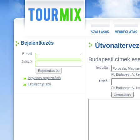
Bejelentkezés
Útvonaltervez
E-mail:
Budapesti címek es
Jelszó:
Indulás:
Pl: Budapest, V. ke
Ingyenes regisztráció
Úticél:
Elfelejtett jelszó
Pl: Budapest, V. ke