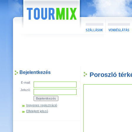
Bejelentkezés
Poroszló térk
E-mail:
Jelszó:
Ingyenes regisztráció
Elfelejtett jelszó