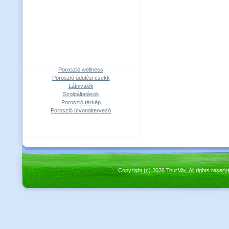
Poroszló wellness
Poroszló üdülési csekk
Látnivalók
Szolgáltatások
Poroszló térkép
Poroszló útvonaltervező
Copyright (c) 2026 TourMix. All rights re