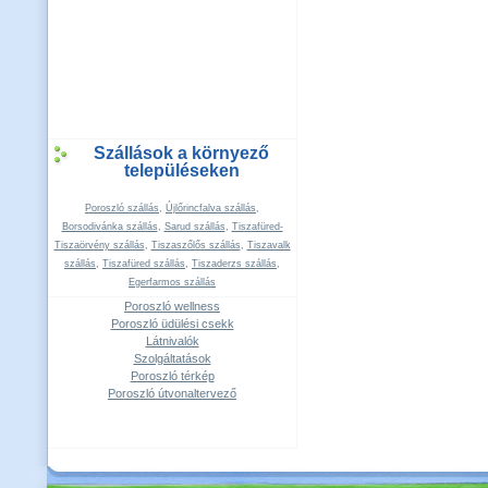
Szállások a környező
településeken
Poroszló szállás
,
Újlőrincfalva szállás
,
Borsodivánka szállás
,
Sarud szállás
,
Tiszafüred-
Tiszaörvény szállás
,
Tiszaszőlős szállás
,
Tiszavalk
szállás
,
Tiszafüred szállás
,
Tiszaderzs szállás
,
Egerfarmos szállás
Poroszló wellness
Poroszló üdülési csekk
Látnivalók
Szolgáltatások
Poroszló térkép
Poroszló útvonaltervező