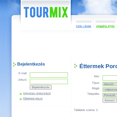
Bejelentkezés
Éttermek Por
E-mail:
Név:
Jelszó:
Típus:
Régió:
Ingyenes regisztráció
Település:
Elfelejtett jelszó
Találatok száma: 2.