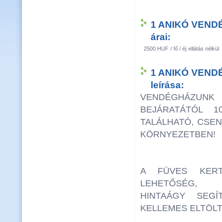
1 ANIKÓ VEN
árai:
2500 HUF
/ fő / éj
ellátás nélkül
1 ANIKÓ VEN
leírása:
VENDÉGHÁZ
BEJÁRATÁTÓL 
TALÁLHATÓ, CSE
KÖRNYEZETBEN!
A FÜVES KERT
LEHETŐSÉG, 
HINTAÁGY SEGÍ
KELLEMES ELTÖLT