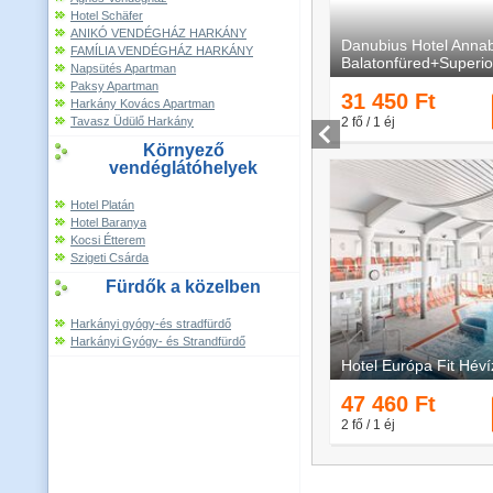
Hotel Schäfer
ANIKÓ VENDÉGHÁZ HARKÁNY
FAMÍLIA VENDÉGHÁZ HARKÁNY
Napsütés Apartman
Paksy Apartman
Harkány Kovács Apartman
Tavasz Üdülő Harkány
Környező
vendéglátóhelyek
Hotel Platán
Hotel Baranya
Kocsi Étterem
Szigeti Csárda
Fürdők a közelben
Harkányi gyógy-és stradfürdő
Harkányi Gyógy- és Strandfürdő