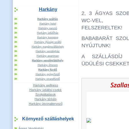
Harkány
2, 3 ÁGYAS SZO
Harkány szállás
WC-VEL, T
Harkány hotel
FELSZERELTEK!
Harkány panzió
Harkány üdülőház
BABABARÁT SZOL
Harkány kemping
Harkány ifjúsági szálló
NYÚJTUNK!
Harkány magánszálláshely
Harkány vendégház
A SZÁLLÁSDÍJ 
Harkány apartman
Harkány vendéglátóhely
ÜDÜLÉSI CSEKKE
Harkány étterem
Harkány fürdő
Harkány gyógyfürdő
Harkány strandfürdő
Harkány wellness
Harkány üdülési csekk
Szolgáltatások
Harkány térkép
Harkány útvonaltervező
Környező szálláshelyek
Ágnes Vendégház