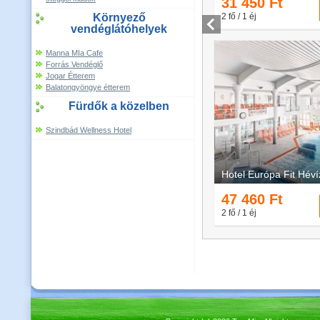
Környező
vendéglátóhelyek
Manna MIa Cafe
Forrás Vendéglő
Jogar Étterem
Balatongyöngye étterem
Fürdők a közelben
Szindbád Wellness Hotel