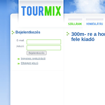
Bejelentkezés
300m- re a ho
fele kiadó
E-mail:
Jelszó:
Ingyenes regisztráció
Elfelejtett jelszó