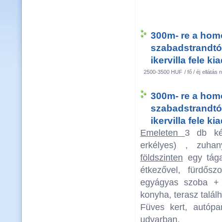
300m- re a ho
szabadstrandtó
ikervilla fele ki
2500-3500 HUF
/ fő / éj
ellátás n
300m- re a ho
szabadstrandtó
ikervilla fele ki
Emeleten
3 db ké
erkélyes) , zuha
földszinten
egy tága
étkezővel, fürdős
egyágyas szoba + 1
konyha, terasz találh
Füves kert, autópa
udvarban.