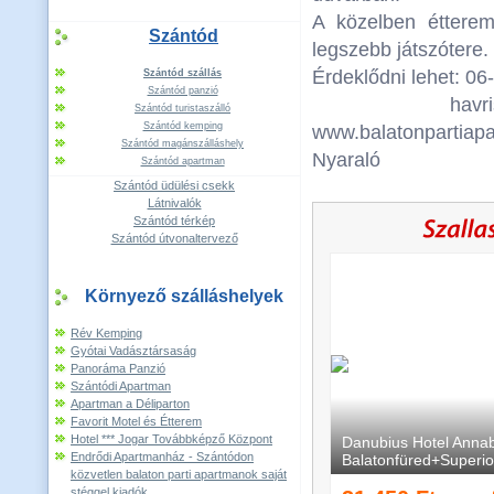
A közelben éttere
Szántód
legszebb játszótere.
Érdeklődni lehet: 06
Szántód szállás
Szántód panzió
havris@fre
Szántód turistaszálló
Szántód kemping
www.balatonpartia
Szántód magánszálláshely
Nyaraló
Szántód apartman
Szántód üdülési csekk
Látnivalók
Szántód térkép
Szántód útvonaltervező
Környező szálláshelyek
Rév Kemping
Gyótai Vadásztársaság
Panoráma Panzió
Szántódi Apartman
Apartman a Déliparton
Favorit Motel és Étterem
Hotel *** Jogar Továbbképző Központ
Endrődi Apartmanház - Szántódon
közvetlen balaton parti apartmanok saját
stéggel kiadók