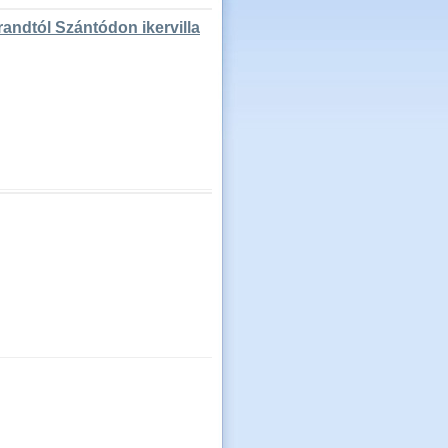
andtól Szántódon ikervilla