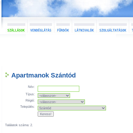
Apartmanok Szántód
Név:
Típus:
Régió:
Település:
Találatok száma: 2.