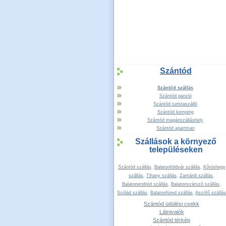
Szántód
Szántód szállás
Szántód panzió
Szántód turistaszálló
Szántód kemping
Szántód magánszálláshely
Szántód apartman
Szállások a környező
településeken
Szántód szállás
,
Balatonföldvár szállás
,
Kőröshegy
szállás
,
Tihany szállás
,
Zamárdi szállás
,
Balatonendréd szállás
,
Balatonszárszó szállás
,
Szólád szállás
,
Balatonfüred szállás
,
Aszófő szállás
Szántód üdülési csekk
Látnivalók
Szántód térkép