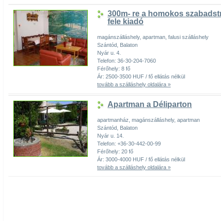
300m- re a homokos szabadstr
fele kiadó
magánszálláshely, apartman, falusi szálláshely
Szántód, Balaton
Nyár u. 4.
Telefon: 36-30-204-7060
Férőhely: 8 fő
Ár: 2500-3500 HUF / fő ellátás nélkül
tovább a szálláshely oldalára »
Apartman a Déliparton
apartmanház, magánszálláshely, apartman
Szántód, Balaton
Nyár u. 14.
Telefon: +36-30-442-00-99
Férőhely: 20 fő
Ár: 3000-4000 HUF / fő ellátás nélkül
tovább a szálláshely oldalára »