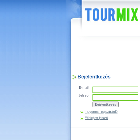
Hírek
Bejelentkezés
E-mail:
Jelszó:
Ingyenes regisztráció
Elfelejtett jelszó