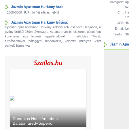
kategória:
ap
Jázmin Apartman Harkány árai:
sz
2500-3000 HUF
/ fő / éj
ellátás nélkül
Cím:
Ha
Sz
Jázmin Apartman Harkány leírása:
GPS:
45
Újonnan épült apartman Harkány zöldövezeti, csendes utcájában, a
E-mail:
Le
gyógyfürdőtől 250m távolságra. Az apartman jól felszerelt, gépesített
Telefon:
36
konyhával, egy légterű nappali-hálóval, műholdas TV-vel,
fürdőszobával, pótággyal rendelkezik, valamint erkélyes. Zárt
Jázmin Apa
parkoló biztosítva.