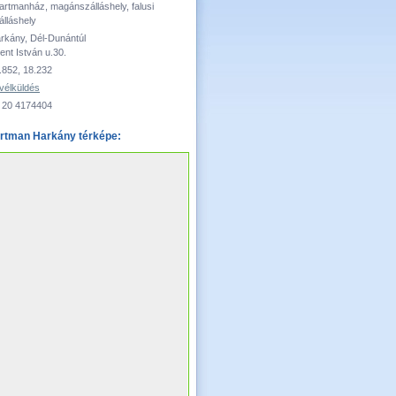
artmanház, magánszálláshely, falusi
álláshely
rkány, Dél-Dunántúl
ent István u.30.
.852, 18.232
vélküldés
 20 4174404
rtman Harkány térképe: