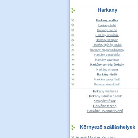
Harkány
Harkány szállás
Harkány hotel
Harkány panzió
Harkány üdülőház
Harkány kemping
Harkány ifjúsági szálló
Harkány magánszálláshely
Harkány vendégház
Harkány apartman
Harkány vendéglátóhely
Harkány étterem
Harkány fürdő
Harkány gyógyfürdő
Harkány strandfürdő
Harkány wellness
Harkány üdülési csekk
Szolgáltatások
Harkány térkép
Harkány útvonaltervező
Környező szálláshelyek
Arzenál Motel és Kemping