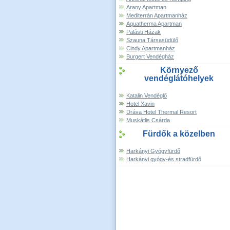
Arany Apartman
Mediterrán Apartmanház
Aquatherma Apartman
Palásti Házak
Szauna Társasüdülő
Cindy Apartmanház
Burgert Vendégház
Környező
vendéglátóhelyek
Katalin Vendéglő
Hotel Xavin
Dráva Hotel Thermal Resort
Muskátlis Csárda
Fürdők a közelben
Harkányi Gyógyfürdő
Harkányi gyógy-és stradfürdő