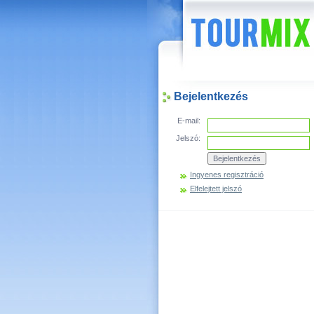
Hírek
Bejelentkezés
E-mail:
Jelszó:
Ingyenes regisztráció
Elfelejtett jelszó