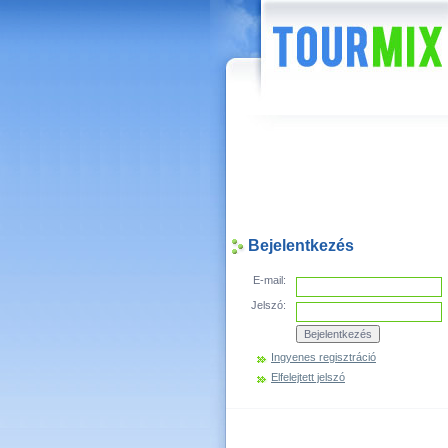
Hírek
Bejelentkezés
E-mail:
Jelszó:
Ingyenes regisztráció
Elfelejtett jelszó