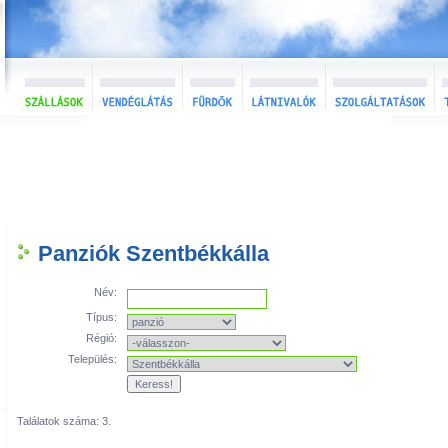
Panziók Szentbékkálla
Név:
Típus:
Régió:
Település:
Találatok száma: 3.