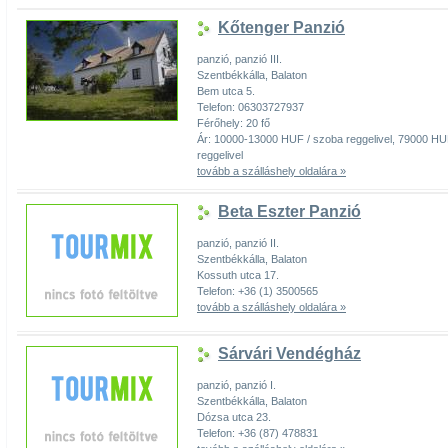
Kőtenger Panzió
panzió, panzió III.
Szentbékkálla, Balaton
Bem utca 5.
Telefon: 06303727937
Férőhely: 20 fő
Ár: 10000-13000 HUF / szoba reggelivel, 79000 HUF
reggelivel
tovább a szálláshely oldalára »
Beta Eszter Panzió
panzió, panzió II.
Szentbékkálla, Balaton
Kossuth utca 17.
Telefon: +36 (1) 3500565
tovább a szálláshely oldalára »
Sárvári Vendégház
panzió, panzió I.
Szentbékkálla, Balaton
Dózsa utca 23.
Telefon: +36 (87) 478831