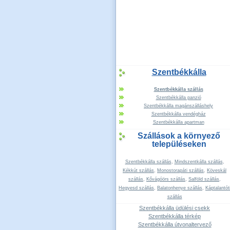
Szentbékkálla
Szentbékkálla szállás
Szentbékkálla panzió
Szentbékkálla magánszálláshely
Szentbékkálla vendégház
Szentbékkálla apartman
Szállások a környező
településeken
Szentbékkálla szállás
,
Mindszentkálla szállás
,
Kékkút szállás
,
Monostorapáti szállás
,
Köveskál
szállás
,
Kővágóörs szállás
,
Salföld szállás
,
Hegyesd szállás
,
Balatonhenye szállás
,
Káptalantót
szállás
Szentbékkálla üdülési csekk
Szentbékkálla térkép
Szentbékkálla útvonaltervező