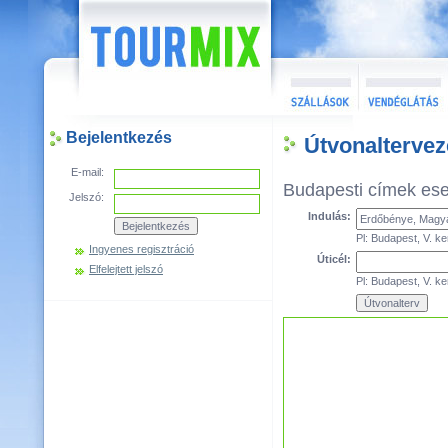
Bejelentkezés
Útvonalterve
E-mail:
Budapesti címek es
Jelszó:
Indulás:
Pl: Budapest, V. ke
Ingyenes regisztráció
Úticél:
Elfelejtett jelszó
Pl: Budapest, V. ke