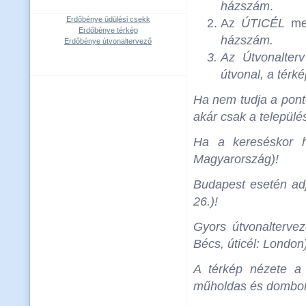
házszám
.
Erdőbénye üdülési csekk
Az
ÚTICÉL
mez
Erdőbénye térkép
házszám
.
Erdőbénye útvonaltervező
Az
Útvonalterv
útvonal, a térké
Ha nem tudja a ponto
akár csak a települé
Ha a kereséskor h
Magyarország)!
Budapest esetén adja
26.)!
Gyors útvonalterve
Bécs, úticél: London
A térkép nézete a 
műholdas és domborza