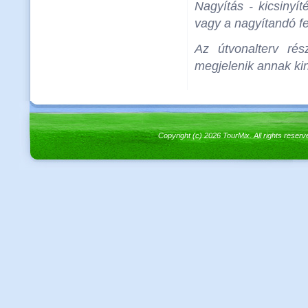
Nagyítás - kicsinyít
vagy a nagyítandó fel
Az útvonalterv rés
megjelenik annak kin
Copyright (c) 2026 TourMix. All rights re