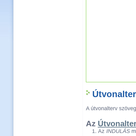
Útvonalte
A útvonalterv szövege
Az
Útvonalte
Az
INDULÁS
me