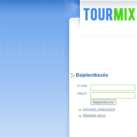
Hírek
Bejelentkezés
E-mail:
Jelszó:
Ingyenes regisztráció
Elfelejtett jelszó