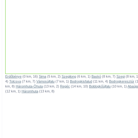
Erdőbénye
(0 km, 16)
Sima
(5 km, 2)
Szegilong
(6 km, 1)
Baskó
(8 km, 7)
Szegi
(8 km, 
4)
Tolcsva
(7 km, 7)
Vámosújfalu
(7 km, 1)
Bodrogkisfalud
(11 km, 4)
Bodrogkeresztúr
(1
km, 8)
Háromhuta-Óhuta
(13 km, 2)
Regéc
(14 km, 10)
Boldogkőújfalu
(10 km, 1)
Abaúja
(12 km, 1)
Háromhuta
(13 km, 8)