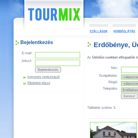
Bejelentkezés
Erdőbénye, Üd
E-mail:
Az
Üdülési csekket elfogadók
li
Jelszó:
Név:
Szolgáltatás:
Ingyenes regisztráció
Régió:
Elfelejtett jelszó
Település:
Találatok száma: 3.