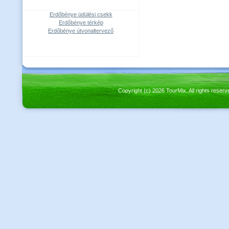
Erdőbénye üdülési csekk
Erdőbénye térkép
Erdőbénye útvonaltervező
Copyright (c) 2026 TourMix. All rights re