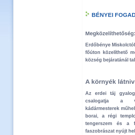
BÉNYEI FOGADÓ
Megközelíthetőség
Erdőbénye Miskolctól,
főúton közelíthető m
község bejáratánál tal
A környék látniv
Az erdei táj gyalog
csalogatja a v
kádármesterek műhely
borai, a régi templ
tengerszem és a fa
faszobrászat nyújt he