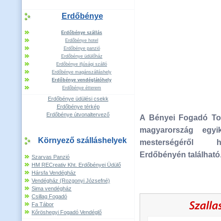
Erdőbénye
Erdőbénye szállás
Erdőbénye hotel
Erdőbénye panzió
Erdőbénye üdülőház
Erdőbénye ifjúsági szálló
Erdőbénye magánszálláshely
Erdőbénye vendéglátóhely
Erdőbénye étterem
Erdőbénye üdülési csekk
Erdőbénye térkép
Erdőbénye útvonaltervező
A Bényei Fogadó Tok
magyarország egyi
Környező szálláshelyek
mesterségéről h
Erdőbényén található
Szarvas Panzió
HM RECreativ Kht. Erdőbényei Üdülő
Hársfa Vendégház
Vendégház (Rozgonyi Józsefné)
Sima vendégház
Csillag Fogadó
Fa Tábor
Kőröshegyi Fogadó Vendéglő