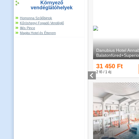
Környező
vendéglátóhelyek
Homonna Szólőbirtok
Kőröshegyi Fogadó Vendéglő
Illés Pince
Magita Hotel és Étterem