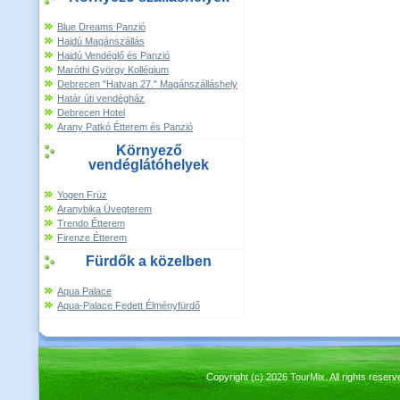
Blue Dreams Panzió
Hajdú Magánszállás
Hajdú Vendéglő és Panzió
Maróthi György Kollégium
Debrecen "Hatvan 27." Magánszálláshely
Határ úti vendégház
Debrecen Hotel
Arany Patkó Étterem és Panzió
Környező
vendéglátóhelyek
Yogen Früz
Aranybika Üvegterem
Trendo Étterem
Firenze Étterem
Fürdők a közelben
Aqua Palace
Aqua-Palace Fedett Élményfürdő
Copyright (c) 2026 TourMix. All rights re