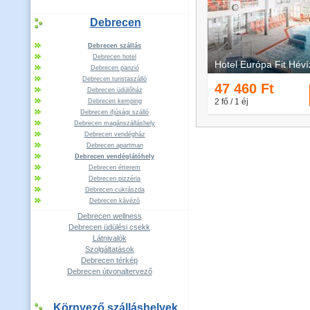
Debrecen
Debrecen szállás
Debrecen hotel
Debrecen panzió
Debrecen turistaszálló
Debrecen üdülőház
Debrecen kemping
Debrecen ifjúsági szálló
Debrecen magánszálláshely
Debrecen vendégház
Debrecen apartman
Debrecen vendéglátóhely
Debrecen étterem
Debrecen pizzéria
Debrecen cukrászda
Debrecen kávézó
Debrecen wellness
Debrecen üdülési csekk
Látnivalók
Szolgáltatások
Debrecen térkép
Debrecen útvonaltervező
Környező szálláshelyek