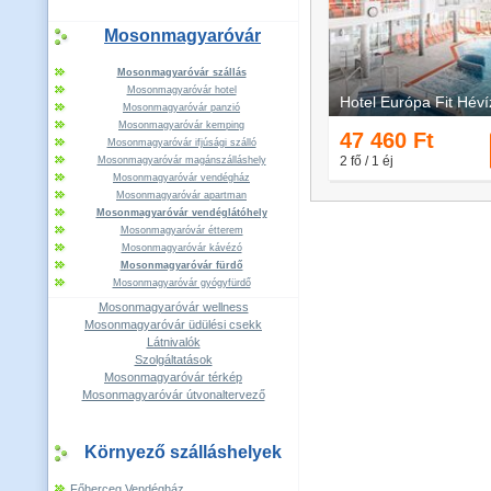
Mosonmagyaróvár
Mosonmagyaróvár szállás
Mosonmagyaróvár hotel
Mosonmagyaróvár panzió
Mosonmagyaróvár kemping
Mosonmagyaróvár ifjúsági szálló
Mosonmagyaróvár magánszálláshely
Mosonmagyaróvár vendégház
Mosonmagyaróvár apartman
Mosonmagyaróvár vendéglátóhely
Mosonmagyaróvár étterem
Mosonmagyaróvár kávézó
Mosonmagyaróvár fürdő
Mosonmagyaróvár gyógyfürdő
Mosonmagyaróvár wellness
Mosonmagyaróvár üdülési csekk
Látnivalók
Szolgáltatások
Mosonmagyaróvár térkép
Mosonmagyaróvár útvonaltervező
Környező szálláshelyek
Főherceg Vendégház