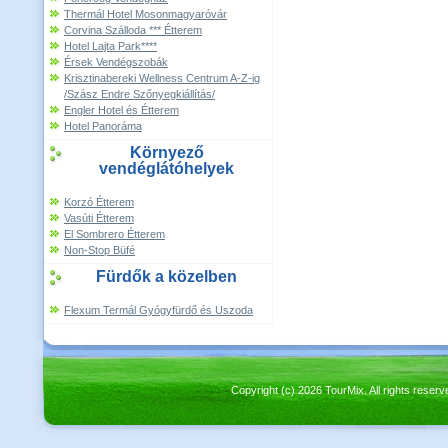
Thermál Hotel Mosonmagyaróvár
Corvina Szálloda *** Étterem
Hotel Lajta Park****
Érsek Vendégszobák
Krisztinabereki Wellness Centrum A-Z-ig
/Szász Endre Szőnyegkiállítás/
Engler Hotel és Étterem
Hotel Panoráma
Környező
vendéglátóhelyek
Korzó Étterem
Vasúti Étterem
El Sombrero Étterem
Non-Stop Büfé
Fürdők a közelben
Flexum Termál Gyógyfürdő és Uszoda
Copyright (c) 2026 TourMix. All rights re