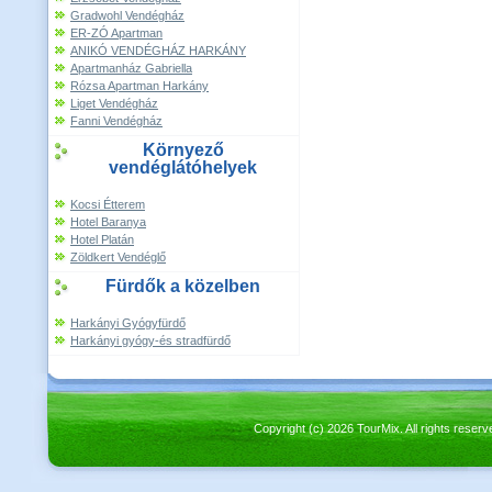
Gradwohl Vendégház
ER-ZÓ Apartman
ANIKÓ VENDÉGHÁZ HARKÁNY
Apartmanház Gabriella
Rózsa Apartman Harkány
Liget Vendégház
Fanni Vendégház
Környező
vendéglátóhelyek
Kocsi Étterem
Hotel Baranya
Hotel Platán
Zöldkert Vendéglő
Fürdők a közelben
Harkányi Gyógyfürdő
Harkányi gyógy-és stradfürdő
Copyright (c) 2026 TourMix. All rights re