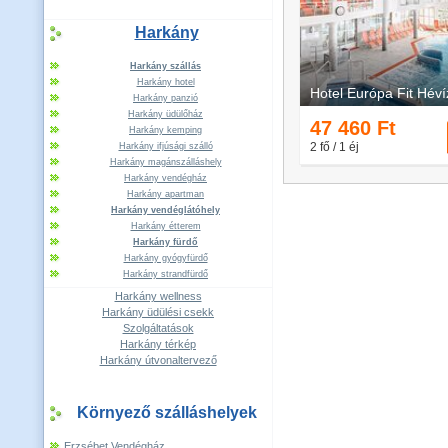
Harkány
Harkány szállás
Harkány hotel
Harkány panzió
Harkány üdülőház
Harkány kemping
Harkány ifjúsági szálló
Harkány magánszálláshely
Harkány vendégház
Harkány apartman
Harkány vendéglátóhely
Harkány étterem
Harkány fürdő
Harkány gyógyfürdő
Harkány strandfürdő
Harkány wellness
Harkány üdülési csekk
Szolgáltatások
Harkány térkép
Harkány útvonaltervező
Környező szálláshelyek
Erzsébet Vendégház