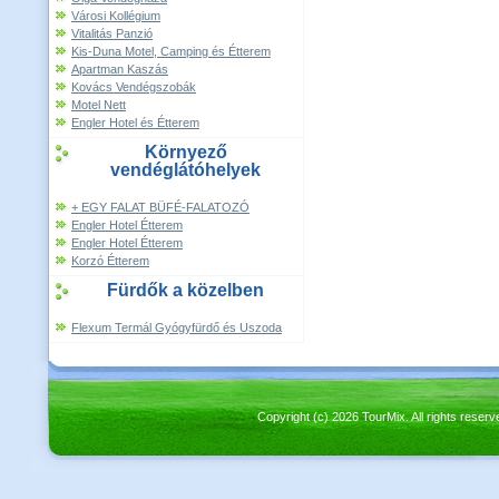
Városi Kollégium
Vitalitás Panzió
Kis-Duna Motel, Camping és Étterem
Apartman Kaszás
Kovács Vendégszobák
Motel Nett
Engler Hotel és Étterem
Környező
vendéglátóhelyek
+ EGY FALAT BÜFÉ-FALATOZÓ
Engler Hotel Étterem
Engler Hotel Étterem
Korzó Étterem
Fürdők a közelben
Flexum Termál Gyógyfürdő és Uszoda
Copyright (c) 2026 TourMix. All rights re