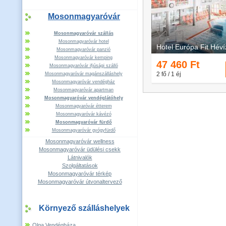
Mosonmagyaróvár
Mosonmagyaróvár szállás
Mosonmagyaróvár hotel
Mosonmagyaróvár panzió
Mosonmagyaróvár kemping
Mosonmagyaróvár ifjúsági szálló
Mosonmagyaróvár magánszálláshely
Mosonmagyaróvár vendégház
Mosonmagyaróvár apartman
Mosonmagyaróvár vendéglátóhely
Mosonmagyaróvár étterem
Mosonmagyaróvár kávézó
Mosonmagyaróvár fürdő
Mosonmagyaróvár gyógyfürdő
Mosonmagyaróvár wellness
Mosonmagyaróvár üdülési csekk
Látnivalók
Szolgáltatások
Mosonmagyaróvár térkép
Mosonmagyaróvár útvonaltervező
Környező szálláshelyek
Olga Vendégháza