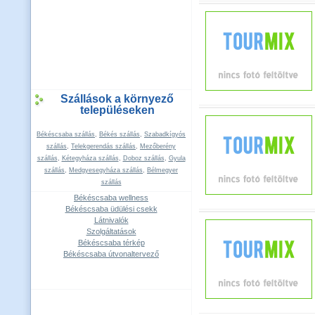
Szállások a környező
településeken
Békéscsaba szállás
,
Békés szállás
,
Szabadkígyós
szállás
,
Telekgerendás szállás
,
Mezőberény
szállás
,
Kétegyháza szállás
,
Doboz szállás
,
Gyula
szállás
,
Medgyesegyháza szállás
,
Bélmegyer
szállás
Békéscsaba wellness
Békéscsaba üdülési csekk
Látnivalók
Szolgáltatások
Békéscsaba térkép
Békéscsaba útvonaltervező