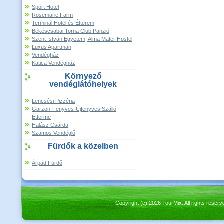
Sport Hotel
Rosemarie Farm
Terminál Hotel és Étterem
Békéscsabai Torna Club Panzió
Szent István Egyetem, Alma Mater Hostel
Luxus Apartman
Vendégház
Katica Vendégház
Környező
vendéglátóhelyek
Lencsési Pizzéria
Garzon-Fenyves-Újfenyves Szálló
Étterme
Halász Csárda
Szamos Vendéglő
Fürdők a közelben
Árpád Fürdő
Copyright (c) 2026 TourMix. All rights re