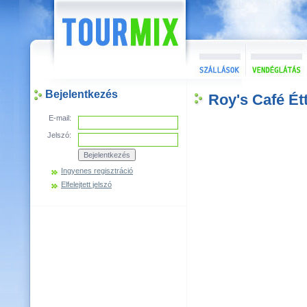
Bejelentkezés
Roy's Café Ét
E-mail:
Jelszó:
Ingyenes regisztráció
Elfelejtett jelszó