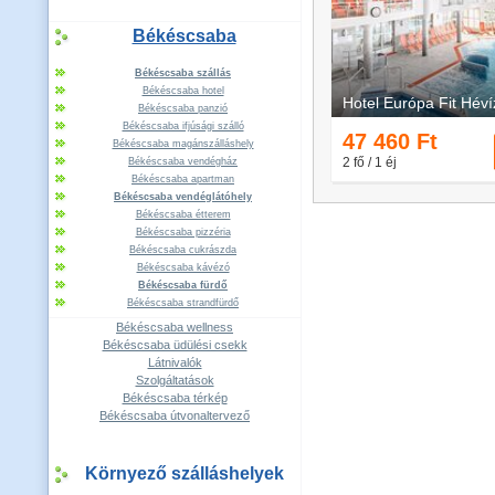
Békéscsaba
Békéscsaba szállás
Békéscsaba hotel
Békéscsaba panzió
Békéscsaba ifjúsági szálló
Békéscsaba magánszálláshely
Békéscsaba vendégház
Békéscsaba apartman
Békéscsaba vendéglátóhely
Békéscsaba étterem
Békéscsaba pizzéria
Békéscsaba cukrászda
Békéscsaba kávézó
Békéscsaba fürdő
Békéscsaba strandfürdő
Békéscsaba wellness
Békéscsaba üdülési csekk
Látnivalók
Szolgáltatások
Békéscsaba térkép
Békéscsaba útvonaltervező
Környező szálláshelyek