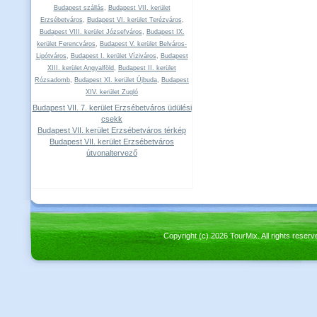
Budapest szállás
,
Budapest VII. kerület
Erzsébetváros
,
Budapest VI. kerület Terézváros
,
Budapest VIII. kerület Józsefváros
,
Budapest IX.
kerület Ferencváros
,
Budapest V. kerület Belváros-
Lipótváros
,
Budapest I. kerület Víziváros
,
Budapest
XIII. kerület Angyalföld
,
Budapest II. kerület
Rózsadomb
,
Budapest XI. kerület Újbuda
,
Budapest
XIV. kerület Zugló
Budapest VII. 7. kerület Erzsébetváros üdülési
csekk
Budapest VII. kerület Erzsébetváros térkép
Budapest VII. kerület Erzsébetváros
útvonaltervező
Copyright (c) 2026 TourMix. All rights re