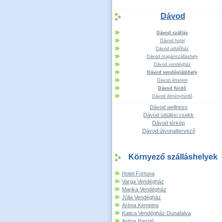
Dávod
Dávod szállás
Dávod hotel
Dávod üdülőház
Dávod magánszálláshely
Dávod vendégház
Dávod vendéglátóhely
Dávod étterem
Dávod fürdő
Dávod élményfürdő
Dávod wellness
Dávod üdülési csekk
Dávod térkép
Dávod útvonaltervező
Környező szálláshelyek
Hotel Fortuna
Varga Vendégház
Marika Vendégház
Júlia Vendégház
Aréna Kemping
Katica Vendégház Dunafalva
Aréna Panzió