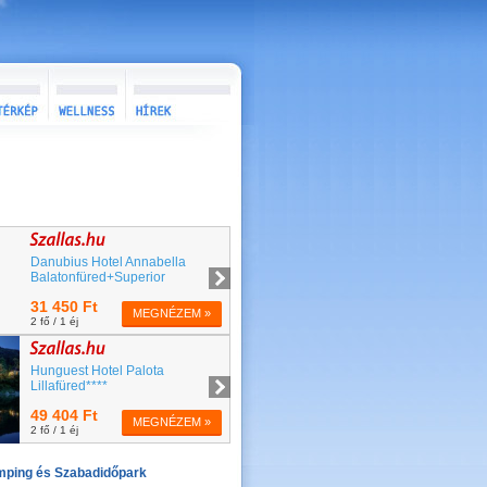
mping és Szabadidőpark