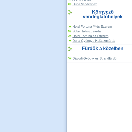
Duna Vendégház
Környező
vendéglátóhelyek
Hotel Fortuna ***és Étterem
Sobri Halászcsárda
Hotel Fortuna és Étterem
Duna Gyöngye Halászcsárda
Fürdők a közelben
Dávodi Gyógy- és Strandfürdő