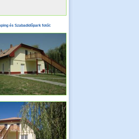
ing és Szabadidőpark fotói: