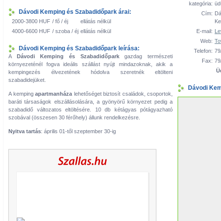
kategória:
üd
Dávodi Kemping és Szabadidőpark árai:
Cím:
Dá
2000-3800 HUF
/ fő / éj
ellátás nélkül
Ke
4000-6600 HUF
/ szoba / éj
ellátás nélkül
E-mail:
Le
Web:
To
Dávodi Kemping és Szabadidőpark leírása:
Telefon:
79
A
Dávodi Kemping és Szabadidőpark
gazdag természeti
Fax:
79
környezeténél fogva ideális szállást nyújt mindazoknak, akik a
Ü
kempingezés élvezetének hódolva szeretnék eltölteni
szabadidejüket.
Dávodi Kem
A kemping
apartmanháza
lehetőséget biztosít családok, csoportok,
baráti társaságok elszállásolására, a gyönyörű környezet pedig a
szabadidő változatos eltöltésére. 10 db kétágyas pótágyazható
szobával (összesen 30 férőhely) állunk rendelkezésre.
Nyitva tartás
: április 01-től szeptember 30-ig