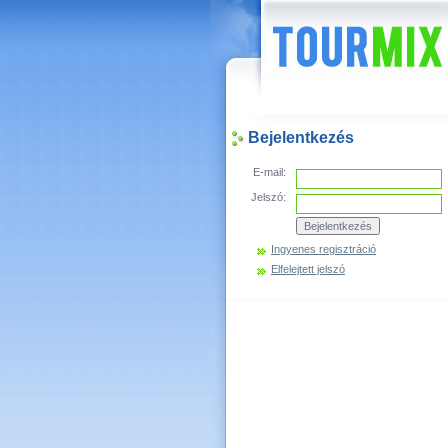
Hírek
Bejelentkezés
E-mail:
Jelszó:
Ingyenes regisztráció
Elfelejtett jelszó