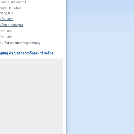
ülőház, üdülőház I.
vod, Dél-Alföld
szeg u. 1.
vélküldés
vább a honlapra
/481-041
/581-391
dülési csekk elfogadóhely
ping és Szabadidőpark térképe: