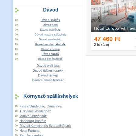
Dávod
Dávod szállás
Dávod hotel
Dávod üdülőház
Dávod magánszálláshely
Dávod vendégház
Dávod vendéglátóhely
Dávod étterem
Dávod fürdő
Dávod élményfürdő
Dávod wellness
Dávod üdülési csekk
Dávod térkép
Dávod útvonaltervező
Környező szálláshelyek
Katica Vendégház Dunafalva
Tulipános Vendégház
Marika Vendégház
Habsburg-kastély
Dávodi Kemping és Szabadidőpark
Hotel Fortuna
Parti Vendégház