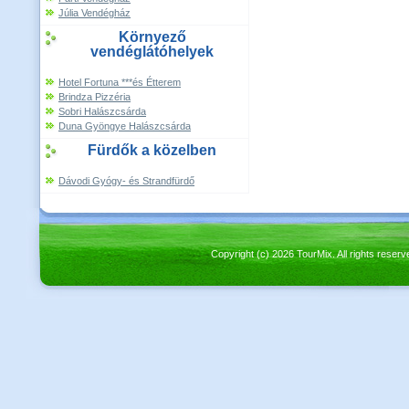
Júlia Vendégház
Környező
vendéglátóhelyek
Hotel Fortuna ***és Étterem
Brindza Pizzéria
Sobri Halászcsárda
Duna Gyöngye Halászcsárda
Fürdők a közelben
Dávodi Gyógy- és Strandfürdő
Copyright (c) 2026 TourMix. All rights re