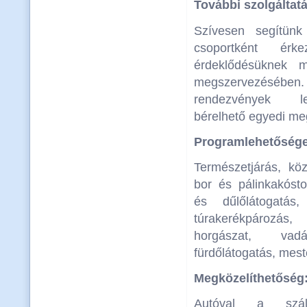
További szolgáltat
Szívesen segítünk
csoportként érk
érdeklődésüknek m
megszervezésé
rendezvények le
bérelhető egyedi me
Programlehetősége
Természetjárás, kö
bor és pálinkakóst
és dűlőlátogatás
túrakerékpározás
horgászat, va
fürdőlátogatás, mes
Megközelíthetőség
Autóval a száll