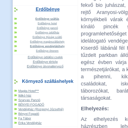
fekvő bio juhászat,
Erdőbénye
rejtő Aranyosi-vö
környékbeli várak 
Erdőbénye szállás
Erdőbénye hotel
kínáló pincék s
Erdőbénye panzió
programlehetőség
Erdőbénye üdülőház
Erdőbénye ifjúsági szálló
idelátogató vendég
Erdőbénye magánszálláshely
Erdőbénye vendéglátóhely
Kiserdő lábánál fél 
Erdőbénye étterem
tűzdelt parkban áll
Erdőbénye üdülési csekk
egész évben várja
Erdőbénye térkép
Erdőbénye útvonaltervező
természetjárókat, a 
a pihenni, kik
Környező szálláshelyek
családokat, isk
táborozókat, bar
Magita Hotel***
Ildikó ház
társaságokat.
Szarvas Panzió
BÉNYEI FOGADÓ
Elhelyezés:
Vendégház (Rozgonyi Józsefné)
Bényei Fogadó
Az elhelyezés k
Fa Tábor
Erika Vendégház
házrészben leh