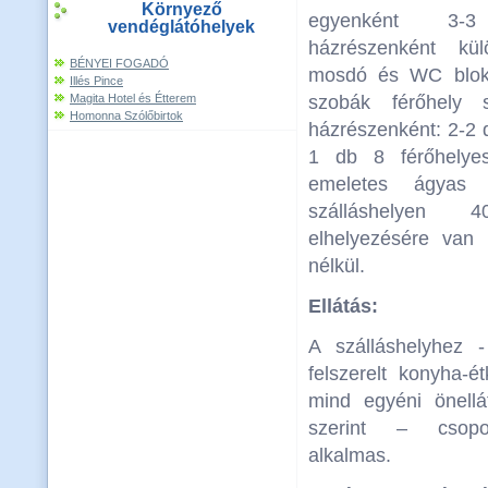
Környező
egyenként 3-
vendéglátóhelyek
házrészenként kül
BÉNYEI FOGADÓ
mosdó és WC blokk
Illés Pince
Magita Hotel és Étterem
szobák férőhely s
Homonna Szólőbirtok
házrészenként: 2-2 
1 db 8 férőhelye
emeletes ágyas 
szálláshelyen
elhelyezésére van 
nélkül.
Ellátás:
A szálláshelyhez 
felszerelt konyha-é
mind egyéni önellá
szerint – csopor
alkalmas.