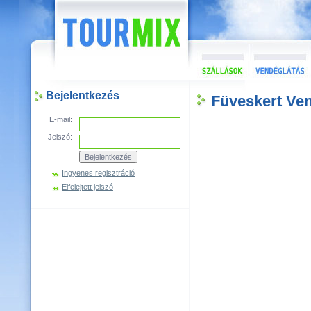
Bejelentkezés
Füveskert Ve
E-mail:
Jelszó:
Ingyenes regisztráció
Elfelejtett jelszó