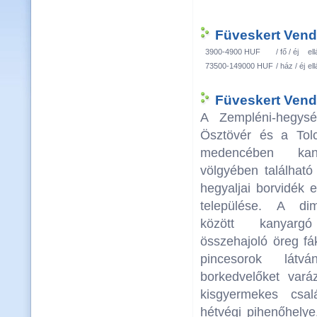
Füveskert Vend
3900-4900 HUF
/ fő / éj
el
73500-149000 HUF
/ ház / éj
el
Füveskert Vend
A Zempléni-hegysé
Ösztövér és a Tolc
medencében kan
völgyében található
hegyaljai borvidék 
települése. A di
között kanyarg
összehajoló öreg fá
pincesorok lát
borkedvelőket vará
kisgyermekes csal
hétvégi pihenőhelye