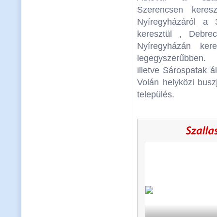
Szerencsen keres
Nyíregyházáról a 
keresztül , Debre
Nyíregyházán ker
legegyszerűbben.
illetve Sárospatak 
Volán helyközi buszj
település.