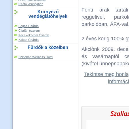
Csátó Vendégház
Fenti árak tarta
Környező
vendéglátóhelyek
reggelivel, park
parkolóban, ÁFA-val
Fogas Csárda
Ciprián étterem
Kecskeköröm Csárda
2 éves korig 100% 
Kakas Csárda
Fürdők a közelben
Akciónk 2009. dece
és vasárnaptól csü
Szindbád Wellness Hotel
(kivétel ünnepnapoko
Tekintse meg honla
informáci