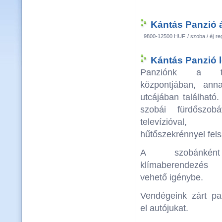
Kántás Panzió á
9800-12500 HUF
/ szoba / éj
re
Kántás Panzió l
Panziónk a tö
központjában, an
utcájában található
szobái fürdőszob
televízióval,
hűtőszekrénnyel fels
A szobánként
klímaberendezés 
vehető igénybe.
Vendégeink zárt pa
el autójukat.