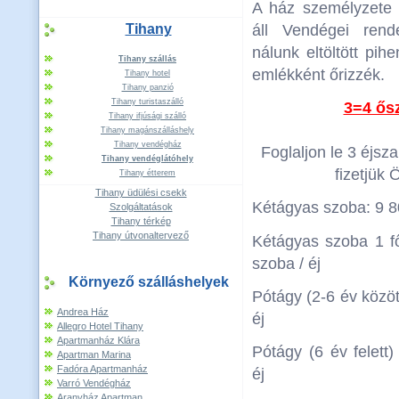
A ház személyzete
Tihany
áll Vendégei rend
nálunk eltöltött pih
Tihany szállás
emlékként őrizzék.
Tihany hotel
Tihany panzió
Tihany turistaszálló
3=4 ősz
Tihany ifjúsági szálló
Tihany magánszálláshely
Tihany vendégház
Foglaljon le 3 éjsz
Tihany vendéglátóhely
fizetjük 
Tihany étterem
Tihany üdülési csekk
Kétágyas szoba: 9 80
Szolgáltatások
Tihany térkép
Tihany útvonaltervező
Kétágyas szoba 1 fő
szoba / éj
Környező szálláshelyek
Pótágy (2-6 év között
Andrea Ház
éj
Allegro Hotel Tihany
Apartmanház Klára
Pótágy (6 év felett)
Apartman Marina
Fadóra Apartmanház
éj
Varró Vendégház
Aranyház Apartman