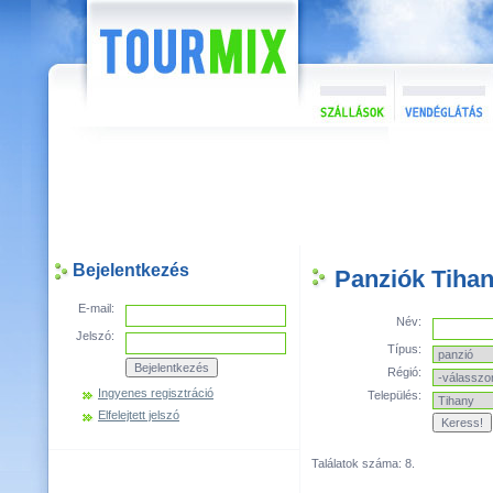
Bejelentkezés
Panziók Tiha
E-mail:
Név:
Jelszó:
Típus:
Régió:
Ingyenes regisztráció
Település:
Elfelejtett jelszó
Találatok száma: 8.