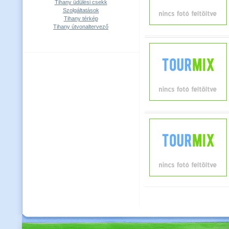
Tihany üdülési csekk
Szolgáltatások
Tihany térkép
Tihany útvonaltervező