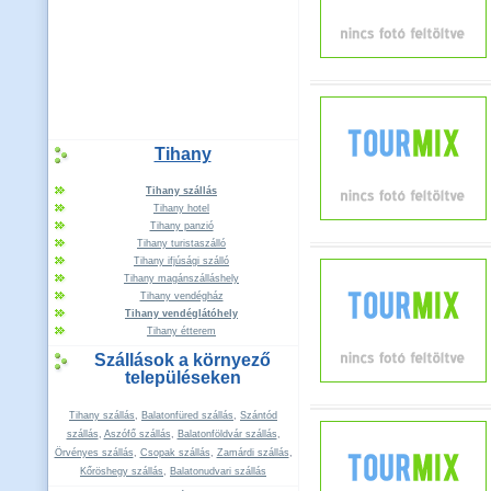
Tihany
Tihany szállás
Tihany hotel
Tihany panzió
Tihany turistaszálló
Tihany ifjúsági szálló
Tihany magánszálláshely
Tihany vendégház
Tihany vendéglátóhely
Tihany étterem
Szállások a környező
településeken
Tihany szállás
,
Balatonfüred szállás
,
Szántód
szállás
,
Aszófő szállás
,
Balatonföldvár szállás
,
Örvényes szállás
,
Csopak szállás
,
Zamárdi szállás
,
Kőröshegy szállás
,
Balatonudvari szállás