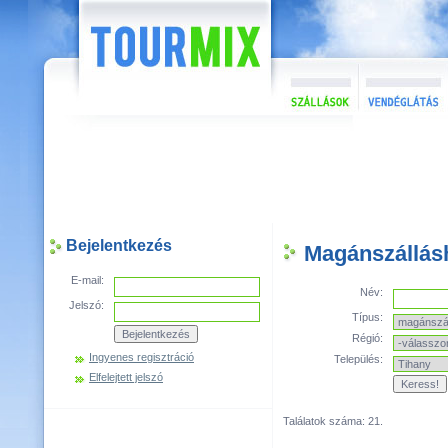
Bejelentkezés
Magánszállás
E-mail:
Név:
Jelszó:
Típus:
Régió:
Ingyenes regisztráció
Település:
Elfelejtett jelszó
Találatok száma: 21.