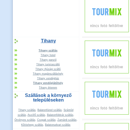
Tihany
Tihany szállás
Tihany hotel
Tihany panzió
Tihany turistaszálló
Tihany ifjúsági szálló
Tihany magánszálláshely
Tihany vendégház
Tihany vendéglátóhely
Tihany étterem
Szállások a környező
településeken
Tihany szállás
,
Balatonfüred szállás
,
Szántód
szállás
,
Aszófő szállás
,
Balatonföldvár szállás
,
Örvényes szállás
,
Csopak szállás
,
Zamárdi szállás
,
Kőröshegy szállás
,
Balatonudvari szállás