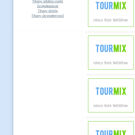
Tihany üdülési csekk
Szolgáltatások
Tihany térkép
Tihany útvonaltervező