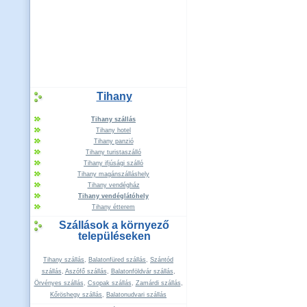
Tihany
Tihany szállás
Tihany hotel
Tihany panzió
Tihany turistaszálló
Tihany ifjúsági szálló
Tihany magánszálláshely
Tihany vendégház
Tihany vendéglátóhely
Tihany étterem
Szállások a környező
településeken
Tihany szállás
,
Balatonfüred szállás
,
Szántód
szállás
,
Aszófő szállás
,
Balatonföldvár szállás
,
Örvényes szállás
,
Csopak szállás
,
Zamárdi szállás
,
Kőröshegy szállás
,
Balatonudvari szállás