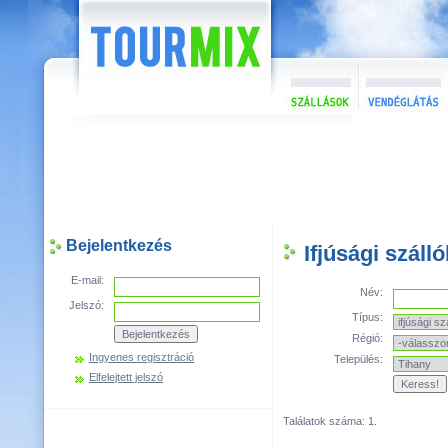
Bejelentkezés
Ifjúsági száll
E-mail:
Név:
Jelszó:
Típus:
Régió:
Ingyenes regisztráció
Település:
Elfelejtett jelszó
Találatok száma: 1.