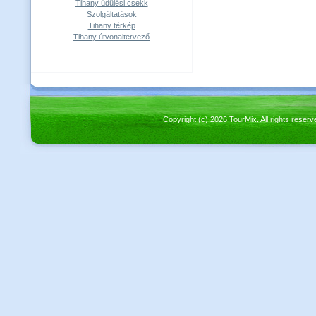
Tihany üdülési csekk
Szolgáltatások
Tihany térkép
Tihany útvonaltervező
Copyright (c) 2026 TourMix. All rights re