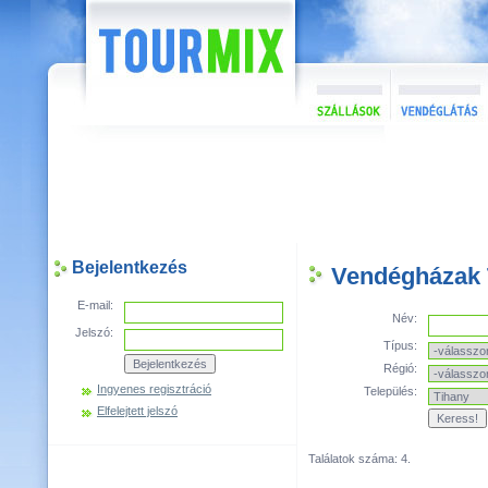
Bejelentkezés
Vendégházak 
E-mail:
Név:
Jelszó:
Típus:
Régió:
Ingyenes regisztráció
Település:
Elfelejtett jelszó
Találatok száma: 4.