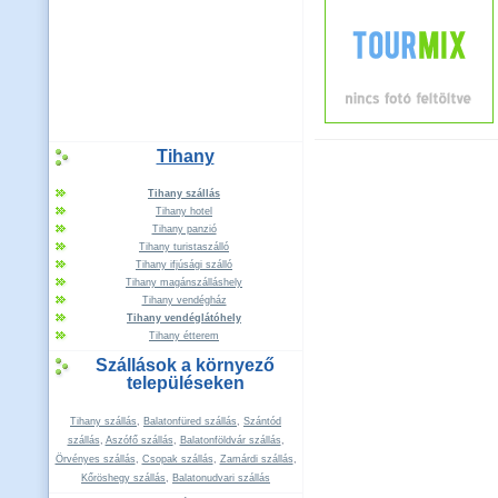
Tihany
Tihany szállás
Tihany hotel
Tihany panzió
Tihany turistaszálló
Tihany ifjúsági szálló
Tihany magánszálláshely
Tihany vendégház
Tihany vendéglátóhely
Tihany étterem
Szállások a környező
településeken
Tihany szállás
,
Balatonfüred szállás
,
Szántód
szállás
,
Aszófő szállás
,
Balatonföldvár szállás
,
Örvényes szállás
,
Csopak szállás
,
Zamárdi szállás
,
Kőröshegy szállás
,
Balatonudvari szállás