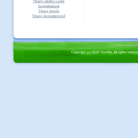
Tihany üdülési csekk
Szolgáltatások
Tihany térkép
Tihany útvonaltervező
Copyright (c) 2026 TourMix. All rights re