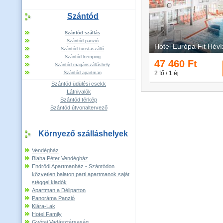
Szántód
Szántód szállás
Szántód panzió
Szántód turistaszálló
Szántód kemping
Szántód magánszálláshely
Szántód apartman
Szántód üdülési csekk
Látnivalók
Szántód térkép
Szántód útvonaltervező
Környező szálláshelyek
Vendégház
Blaha Péter Vendégház
Endrődi Apartmanház - Szántódon
közvetlen balaton parti apartmanok saját
stéggel kiadók
Apartman a Déliparton
Panoráma Panzió
Klára-Lak
Hotel Family
Gyótai Vadásztársaság