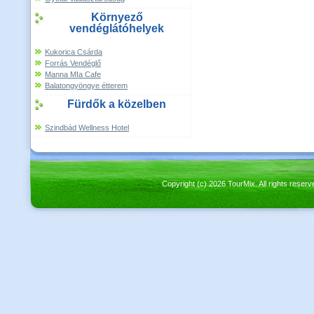
Környező
vendéglátóhelyek
Kukorica Csárda
Forrás Vendéglő
Manna MIa Cafe
Balatongyöngye étterem
Fürdők a közelben
Szindbád Wellness Hotel
Copyright (c) 2026 TourMix. All rights re