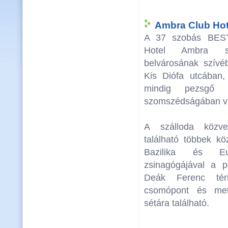
Ambra Club Hote
A 37 szobás BE
Hotel Ambra sz
belvárosának szívé
Kis Diófa utcában,
mindig pezsgő 
szomszédságában vá
A szálloda közve
található többek k
Bazilika és Eu
zsinagógájával a p
Deák Ferenc téri
csomópont és met
sétára található.