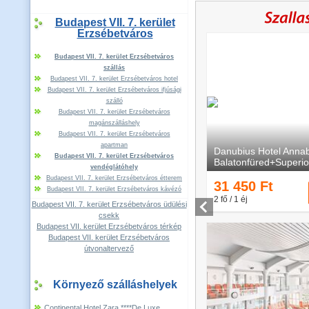
Budapest VII. 7. kerület
Erzsébetváros
Budapest VII. 7. kerület Erzsébetváros
szállás
Budapest VII. 7. kerület Erzsébetváros hotel
Budapest VII. 7. kerület Erzsébetváros ifjúsági
szálló
Budapest VII. 7. kerület Erzsébetváros
magánszálláshely
Budapest VII. 7. kerület Erzsébetváros
apartman
Budapest VII. 7. kerület Erzsébetváros
vendéglátóhely
Budapest VII. 7. kerület Erzsébetváros étterem
Budapest VII. 7. kerület Erzsébetváros kávézó
Budapest VII. 7. kerület Erzsébetváros üdülési
csekk
Budapest VII. kerület Erzsébetváros térkép
Budapest VII. kerület Erzsébetváros
útvonaltervező
Környező szálláshelyek
Continental Hotel Zara ****De Luxe