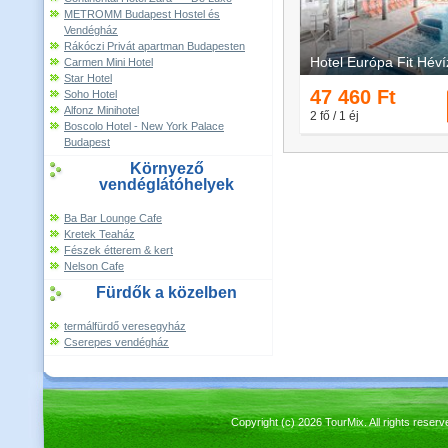
METROMM Budapest Hostel és
Vendégház
Rákóczi Privát apartman Budapesten
Carmen Mini Hotel
Star Hotel
Soho Hotel
Alfonz Minihotel
Boscolo Hotel - New York Palace
Budapest
Környező
vendéglátóhelyek
Ba Bar Lounge Cafe
Kretek Teaház
Fészek étterem & kert
Nelson Cafe
Fürdők a közelben
termálfürdő veresegyház
Cserepes vendégház
Copyright (c) 2026 TourMix. All rights re